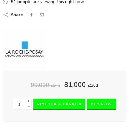
51
people
are viewing this right now
Share
81,000
د.ت
99,000
د.ت
+
AJOUTER AU PANIER
BUY NOW
−