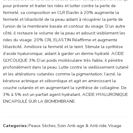
pour prévenir et traiter les rides et lutter contre la perte de
fermeté, sa composition en CLR Elastin à 20% augmente la
fermeté et l’élasticité de la peau aidant à récupérer la perte de
l’union de la membrane basale et contour du visage. D’un autre
côté, il restaure le volume de la peau et adoucit visiblement les
rides du visage. 20% CRL ELASTIN Réaffirme et augmente
l’élasticité. Améliore la fermeté et le teint. Stimule la synthèse
d’acide hyaluronique, aidant à garder un derme hydraté. ACIDE
GLYCOLIQUE 3% D’un poids molléculaire très faible, il pénètre
profondément dans la peau. Lutte contre le vieillissement cutané
et les altérations cutanées comme la pigmentation, l’acné, la
kératose actinique et séborréique et agit en amincissant la
couche cutanée et en augmentant la synthèse de collagène. De
3% à 5% est un parfait agent hydratant. ACIDE HYALURONIQUE
ENCAPSULÉ SUR LA BIOMEMBRANE.
Categories:
Peaux Sèches
,
Soin Anti-age & Anti-ride
,
Visage