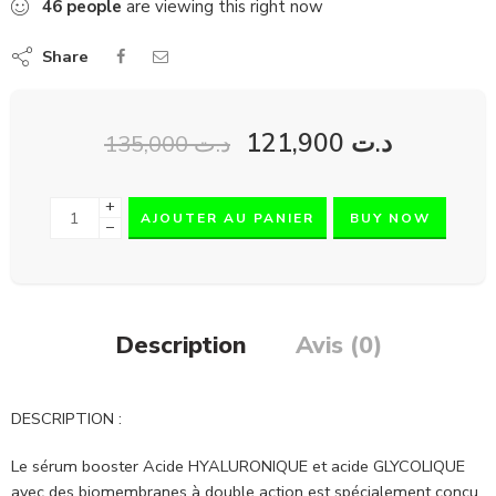
46
people
are viewing this right now
Share
121,900
د.ت
135,000
د.ت
+
AJOUTER AU PANIER
BUY NOW
−
Description
Avis (0)
DESCRIPTION :
Le sérum booster Acide HYALURONIQUE et acide GLYCOLIQUE
avec des biomembranes à double action est spécialement conçu