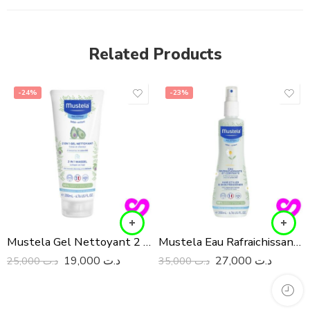
Related Products
-24%
-23%
Mustela Gel Nettoyant 2 en 1 Cheveux et Corps 200Ml
Mustela Eau Rafraichissante Et Coiffante 200ML
19,000
د.ت
27,000
د.ت
25,000
د.ت
35,000
د.ت