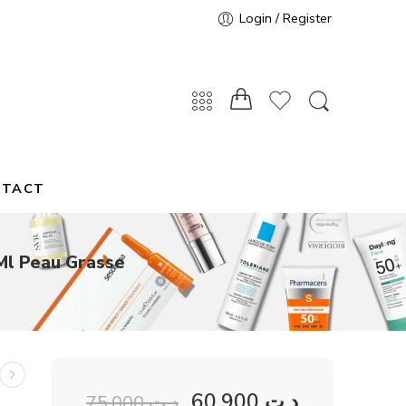
Login / Register
NTACT
Ml Peau Grasse
60,900
د.ت
75,000
د.ت