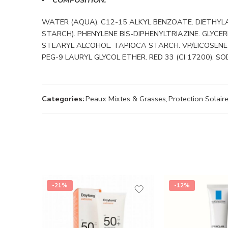
WATER (AQUA). C12-15 ALKYL BENZOATE. DIETHYL
STARCH). PHENYLENE BIS-DIPHENYLTRIAZINE. GLYC
STEARYL ALCOHOL. TAPIOCA STARCH. VP/EICOSENE C
PEG-9 LAURYL GLYCOL ETHER. RED 33 (CI 17200). 
Categories:
Peaux Mixtes & Grasses
,
Protection Solair
-21%
-12%