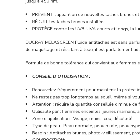
jusqu’à 450 nm.
PRÉVIENT l’apparition de nouvelles taches brunes et 
RÉDUIT les taches brunes installées
PROTÈGE contre les UVB, UVA courts et longs, la lum
DUCRAY MELASCREEN Fluide antitaches est sans parfum au 
de maquillage et résistant à l’eau, il est parfaitement 
Formule de bonne tolérance qui convient aux femmes en
CONSEIL D’UTULISATION :
Renouvelez fréquemment pour maintenir la protection,
Ne restez pas trop longtemps au soleil, même si vous 
Attention : réduire la quantité conseillée diminue de 
Utilisable par : Femmes enceintes, jeunes mamans, a
Zone d’application : Visage, mains, cou, décolleté
Type de peau : Peau normale, peau mixte, peau hyp
Besoin : Antitaches brunes, photo-vieillissement, pro
COMPOSITION: