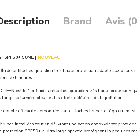
Description
Brand
Avis (0
ur SPF50+ 50ML
|
NOUVEAU
ide antitaches quotidien très haute protection adapté aux peaux no
ions extérieures.
N est le 1er fluide antitaches quotidien très haute protection qui 
ongs, la lumière bleue et les effets délétères de la pollution.
e double efficacité démontrée sur les taches brunes et également sur 
unes installées tout en délivrant une action antioxydante protégean
ute protection SPF50+ à ultra large spectre protégeant la peau des 