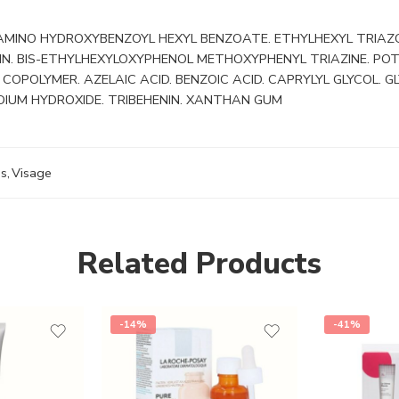
AMINO HYDROXYBENZOYL HEXYL BENZOATE. ETHYLHEXYL TRIAZO
ERIN. BIS-ETHYLHEXYLOXYPHENOL METHOXYPHENYL TRIAZINE. P
OPOLYMER. AZELAIC ACID. BENZOIC ACID. CAPRYLYL GLYCOL. G
SODIUM HYDROXIDE. TRIBEHENIN. XANTHAN GUM
es
,
Visage
Related Products
-14%
-41%