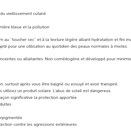
du vieillissement cutané
ière bleue et la pollution
“toucher sec” et à la texture légère alliant hydratation et fini invi
adapté pour une utilisation au quotidien des peaux normales à mixtes.
ceintes ou allaitantes. Non comédogène et développé pour minimiser
 surtout après vous être baigné ou essuyé et avoir transpiré.
utilisez un produit solaire. L’abus de soleil est dangereux.
façon significative la protection apportée.
dultes
erpigmentée
tection contre les agressions extérieures