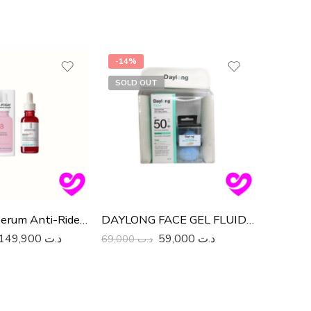
-14%
-27%
SOLD OUT
Retinol B3 Serum Anti-Rides Au Retinol Regenerant Resurfacant 30Ml
DAYLONG FACE GEL FLUIDE Léger SPF 50+ 50ML
149,900
د.ت
59,000
د.ت
69,000
د.ت
100,000