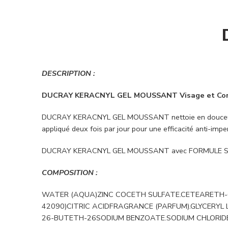
DESCRIPTION :
DUCRAY KERACNYL GEL MOUSSANT Visage et Co
DUCRAY KERACNYL GEL MOUSSANT nettoie en douceur le v
appliqué deux fois par jour pour une efficacité anti-impe
DUCRAY KERACNYL GEL MOUSSANT avec FORMULE 
COMPOSITION :
WATER (AQUA)ZINC COCETH SULFATE.CETEARETH-60
42090)CITRIC ACIDFRAGRANCE (PARFUM).GLYCER
26-BUTETH-26SODIUM BENZOATE.SODIUM CHLORIDE