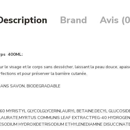
Description
Brand
Avis (0
rps 400ML:
isage et le corps sans dessécher, laissant la peau douce, apaisé
rfections et pour préserver la barrière cutanée.
SANS SAVON, BIODEGRADABLE
 MYRISTYL GLYCOLGLYCERINLAURYL BETAINE.DECYL GLUCOSIDE.
YL LAURATE,MYRTUS COMMUNIS LEAF EXTRACTPEG-40 HYDROGE
SODIUM HYDROXIDETRISODIUM ETHYLENEDIAMINE DISUCCINAT