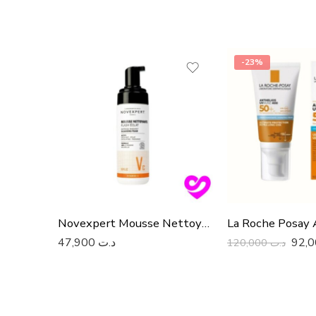
-23%
Novexpert Mousse Nettoyante Flash Éclat
47,900
د.ت
120,000
د.ت