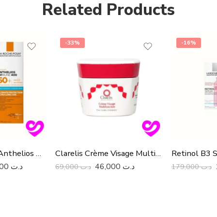
Related Products
-33%
-16%
La Roche Posay Anthelios Anti Imprefections Gel Creme SPF50+
Clarelis Crème Visage Multifonction, 50ml
92,000
د.ت
46,000
د.ت
69,000
د.ت
179,000
د.ت