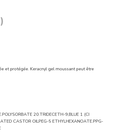
)
e et protégée. Keracnyl gel moussant peut être
POLYSORBATE 20.TRIDECETH-9,BLUE 1 (CI
NATED CASTOR OILPEG-5 ETHYLHEXANOATE.PPG-
E