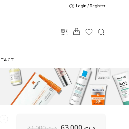
Login / Register
NTACT
63,000
د.ت
71,000
د.ت