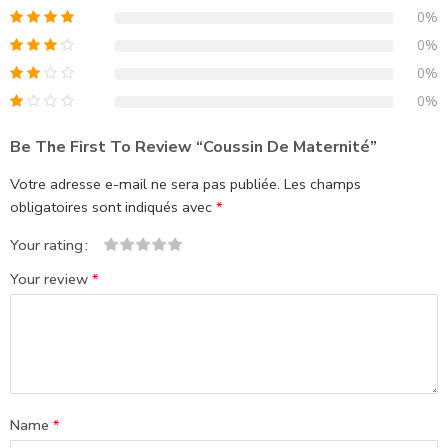
0%
0%
0%
0%
Be The First To Review “Coussin De Maternité”
Votre adresse e-mail ne sera pas publiée.
Les champs
obligatoires sont indiqués avec
*
Your rating
1 étoile
2 étoiles
3 étoiles
4 étoiles
5 étoiles
Your review
*
sur
sur
sur 5
sur 5
sur 5
5
5
Name
*