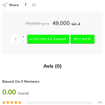
Share
49,000
د.ت
70,000
د.ت
+
AJOUTER AU PANIER
BUY NOW
−
Avis (0)
Based On 0 Reviews
0.00
Overall
0%