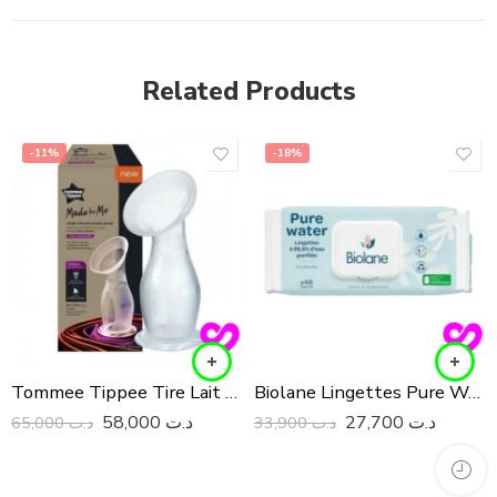
Related Products
-11%
-18%
Tommee Tippee Tire Lait En Silicone Colse To Nature Tire Lait En Silicone
Biolane Lingettes Pure Water 48Pcs
58,000
د.ت
27,700
د.ت
65,000
د.ت
33,900
د.ت