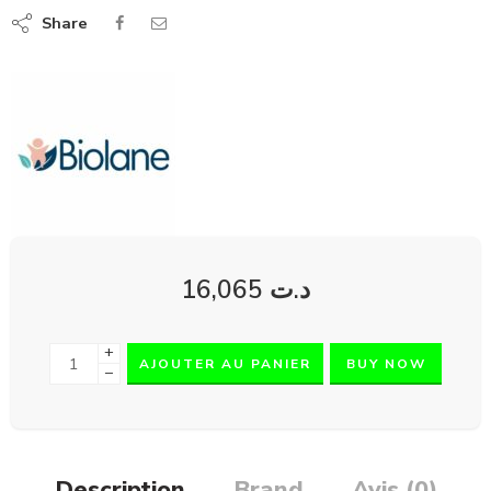
Share
16,065
د.ت
+
AJOUTER AU PANIER
BUY NOW
−
Description
Brand
Avis (0)