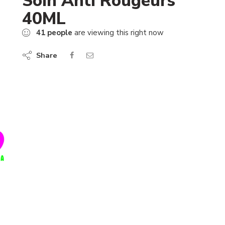
Soin Anti Rougeurs
40ML
41
people
are viewing this right now
Share