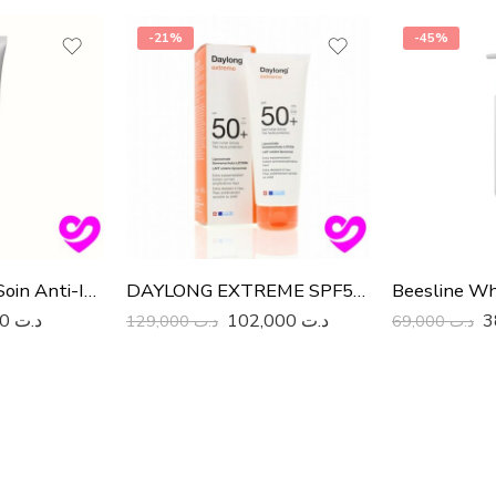
-21%
-45%
Effaclar Duo (+) Soin Anti-Imperfections
DAYLONG EXTREME SPF50+ 200ML
79,000
د.ت
102,000
د.ت
129,000
د.ت
69,000
د.ت