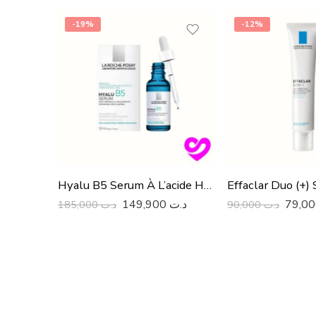
-19%
-12%
Hyalu B5 Serum À L’acide Hyaluronique 30ML
149,900
د.ت
185,000
د.ت
90,000
د.ت