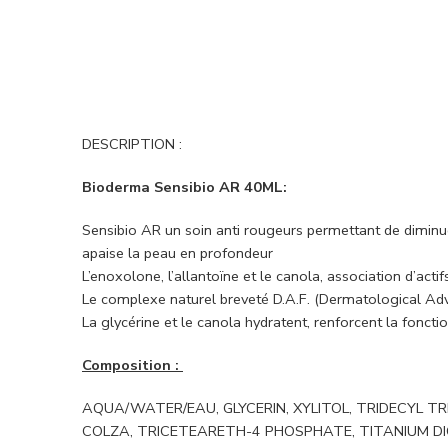
DESCRIPTION :
Bioderma Sensibio AR 40ML:
Sensibio AR un soin anti rougeurs permettant de diminuer 
apaise la peau en profondeur
L’enoxolone, l’allantoïne et le canola, association d’act
Le complexe naturel breveté D.A.F. (Dermatological Adv
La glycérine et le canola hydratent, renforcent la foncti
Composition :
AQUA/WATER/EAU, GLYCERIN, XYLITOL, TRIDECYL TRI
COLZA, TRICETEARETH-4 PHOSPHATE, TITANIUM DIO