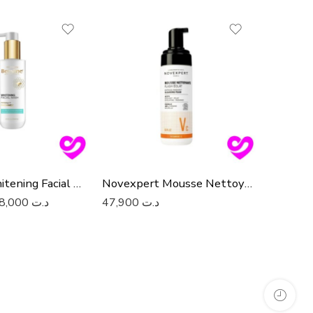
-39%
Beesline Whitening Facial Wash
Novexpert Mousse Nettoyante Flash Éclat
38,000
د.ت
47,900
د.ت
110,000