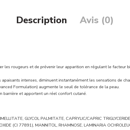
Description
Avis (0)
les rougeurs et de prévenir leur apparition en régulant le facteur bio
ifs apaisants intenses, diminuent instantanément les sensations de cha
anced Formulation) augmente le seuil de tolérance de la peau.
on barrière et apportent un réel confort cutané.
MELLITATE, GLYCOL PALMITATE, CAPRYLIC/CAPRIC TRIGLYCERIDE
XIDE (CI 77891), MANNITOL, RHAMNOSE, LAMINARIA OCHROLEU