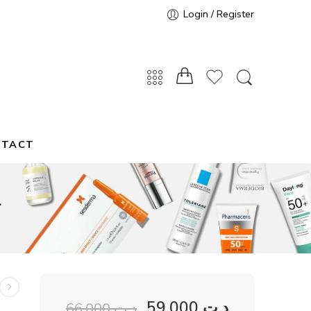
Login / Register
NTACT
L
59,000
د.ت
66,000
د.ت