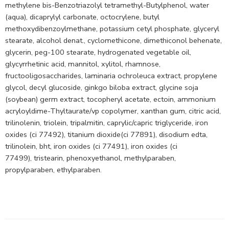
methylene bis-Benzotriazolyl tetramethyl-Butylphenol, water
(aqua), dicaprylyl carbonate, octocrylene, butyl
methoxydibenzoylmethane, potassium cetyl phosphate, glyceryl
stearate, alcohol denat., cyclomethicone, dimethiconol behenate,
glycerin, peg-100 stearate, hydrogenated vegetable oil,
glycyrrhetinic acid, mannitol, xylitol, rhamnose,
fructooligosaccharides, laminaria ochroleuca extract, propylene
glycol, decyl glucoside, ginkgo biloba extract, glycine soja
(soybean) germ extract, tocopheryl acetate, ectoin, ammonium
acryloyldime-Thyltaurate/vp copolymer, xanthan gum, citric acid,
trilinolenin, triolein, tripalmitin, caprylic/capric triglyceride, iron
oxides (ci 77492), titanium dioxide(ci 77891), disodium edta,
trilinolein, bht, iron oxides (ci 77491), iron oxides (ci
77499), tristearin, phenoxyethanol, methylparaben,
propylparaben, ethylparaben.