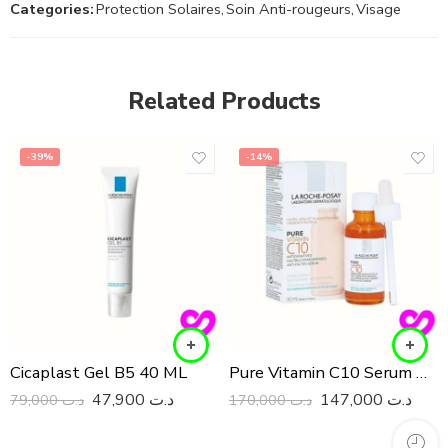
Categories:
Protection Solaires
,
Soin Anti-rougeurs
,
Visage
Related Products
-39%
-14%
Cicaplast Gel B5 40 ML
Pure Vitamin C10 Serum À La Vitamine C 30ML
47,900
د.ت
147,000
د.ت
79,000
د.ت
170,000
د.ت