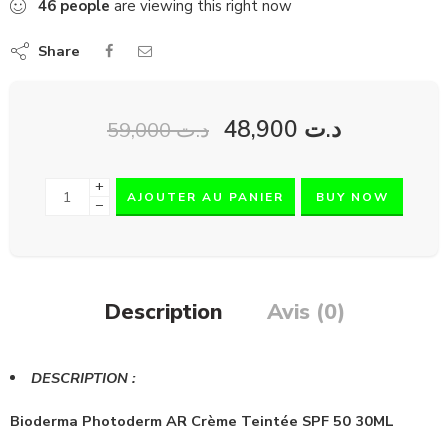
46
people
are viewing this right now
Share
48,900
د.ت
59,000
د.ت
+
AJOUTER AU PANIER
BUY NOW
−
Description
Avis (0)
DESCRIPTION :
Bioderma Photoderm AR Crème Teintée SPF 50
30ML