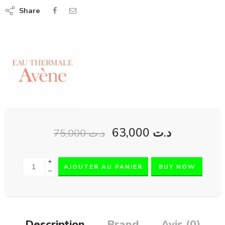
Share
63,000
د.ت
75,000
د.ت
+
AJOUTER AU PANIER
BUY NOW
−
Description
Brand
Avis (0)