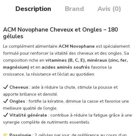
Description
Brand
Avis (0)
ACM Novophane Cheveux et Ongles – 180
gélules
Le complément alimentaire
ACM Novophane
est spécialement
formulé pour renforcer la vitalité des cheveux et des ongles. Sa
composition riche en
vitamines (B, C, E), minéraux (zinc, fer,
magnésium)
et en
acides aminés soufrés
favorise la
croissance, la résistance et l’éclat au quotidien.
Cheveux
: aide à réduire la chute, stimule la pousse et
apporte brillance et densité.
Ongles
: fortifie la kératine, diminue la casse et favorise une
meilleure qualité de l’ongle.
Vitalité générale
: contribue à réduire la fatigue grâce à une
synergie complète de nutriments essentiels.
Posologie
: 2 gélules par jour, de préférence au cours d’un