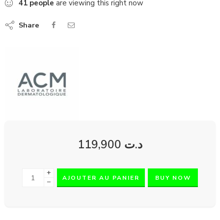
41
people
are viewing this right now
Share
119,900
د.ت
+
AJOUTER AU PANIER
BUY NOW
−