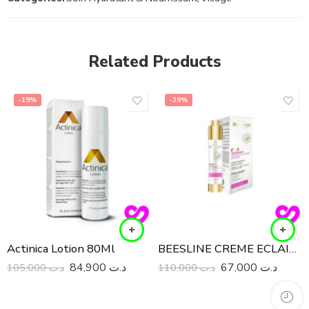
Related Products
-19%
-39%
Actinica Lotion 80Ml
BEESLINE CREME ECLAIRCISSANTE INTIME WHITENING SENSITIVE ZONE 50ML
84,900
د.ت
67,000
د.ت
105,000
د.ت
110,000
د.ت