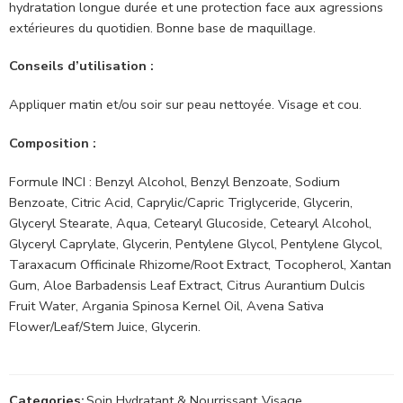
hydratation longue durée et une protection face aux agressions
extérieures du quotidien. Bonne base de maquillage.
Conseils d’utilisation :
Appliquer matin et/ou soir sur peau nettoyée. Visage et cou.
Composition :
Formule INCI : Benzyl Alcohol, Benzyl Benzoate, Sodium
Benzoate, Citric Acid, Caprylic/Capric Triglyceride, Glycerin,
Glyceryl Stearate, Aqua, Cetearyl Glucoside, Cetearyl Alcohol,
Glyceryl Caprylate, Glycerin, Pentylene Glycol, Pentylene Glycol,
Taraxacum Officinale Rhizome/Root Extract, Tocopherol, Xantan
Gum, Aloe Barbadensis Leaf Extract, Citrus Aurantium Dulcis
Fruit Water, Argania Spinosa Kernel Oil, Avena Sativa
Flower/Leaf/Stem Juice, Glycerin.
Categories:
Soin Hydratant & Nourrissant
,
Visage