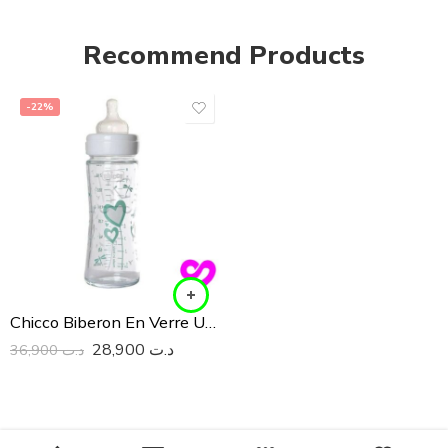
Recommend Products
-22%
Chicco Biberon En Verre Unisex 240ML
28,900
د.ت
36,900
د.ت